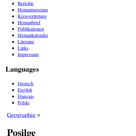
Berichte
Heimatmuseum
Kreisvertretung
Heimatbrief
Publikationen
Heimatkalender
Literatur
Links
Impressum
Languages
Deutsch
English
Français
Polski
Geographie
>
Posilge