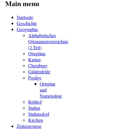
Main menu
Startseite
Geschichte
Geographie
Alphabetisches
Ortsnamenverzeichnis
(2.Teil)
Ortspläne
Karten
Christburg
Güldenfelde
Posilge
Ortsplan
und
Namensliste
Rehhof
Stuhm
Stuhmsdorf
Kirchen
Zeitzeugnisse