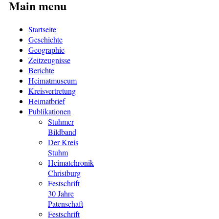
Main menu
Startseite
Geschichte
Geographie
Zeitzeugnisse
Berichte
Heimatmuseum
Kreisvertretung
Heimatbrief
Publikationen
Stuhmer
Bildband
Der Kreis
Stuhm
Heimatchronik
Christburg
Festschrift
30 Jahre
Patenschaft
Festschrift