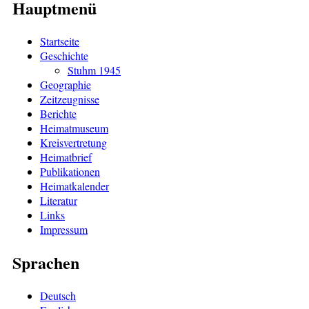
Hauptmenü
Startseite
Geschichte
Stuhm 1945
Geographie
Zeitzeugnisse
Berichte
Heimatmuseum
Kreisvertretung
Heimatbrief
Publikationen
Heimatkalender
Literatur
Links
Impressum
Sprachen
Deutsch