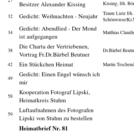
Besitzer Alexander Kissing
Kissing, frh. Bö
Traute Lietz frh.
Gedicht: Weihnachten - Neujahr
32
Schönwiese/Kr.
Gedicht: Abendlied - Der Mond
34
Matthias Claudi
ist aufgegangen
Die Charta der Vertriebenen,
38
Dr.Bärbel Beutn
Vortrag Fr.Dr.Bärbel Beutner
Ein Stückchen Heimat
42
Martin Teschend
Gedicht: Einen Engel wünsch ich
49
mir
Kooperation Fotograf Lipski,
58
Heimatkreis Stuhm
Luftaufnahmen des Fotografen
59
Lipski von Stuhm zu bestellen
Heimatbrief Nr. 81