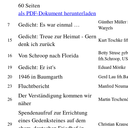
60 Seiten
als PDF-Dokument herunterladen
Günther Müller 
Gedicht: Es war einmal …
7
Wargels
Gedicht: Treue zur Heimat - Gern
15
Kurt Teschke fr
denk ich zurück
Betty Struse geb
Von Schroop nach Florida
16
frh.Schroop, U
Gedicht: Er ist's
19
Eduard Mörike
1946 in Baumgarth
20
Gerd Lau frh.B
Fluchtbericht
23
Manfred Neuma
Der Verständigung kommen wir
26
Martin Teschend
näher
Spendenaufruf zur Errichtung
eines Gedenksteines auf dem
29
Christian Kraus
ehem. deutschen Friedhof in