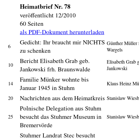
Heimatbrief Nr. 78
veröffentlicht 12/2010
60 Seiten
als PDF-Dokument herunterladen
Gedicht: Ihr braucht mir NICHTS
Günther Müller 
6
zu schenken
Wargels
Bericht Elisabeth Grab geb.
Elisabeth Grab 
10
Jankowski frh. Braunswalde
Jankowski
Familie Münker wohnte bis
14
Klaus Heinz Mü
Januar 1945 in Stuhm
Nachrichten aus dem Heimatkreis
20
Stanislaw Wies
Polnische Delegation aus Stuhm
besucht das Stuhmer Museum in
25
Stanislaw Wies
Bremervörde
Stuhmer Landrat Stec besucht