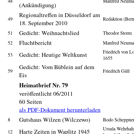
48
Manfred Neuma
(Ankündigung)
Regionaltreffen in Düsseldorf am
49
Redaktion (Ber
18. September 2010
Gedicht: Weihnachtslied
51
Theodor Storm
Fluchtbericht
52
Manfred Neuma
Friedrich von L
Gedicht: Heutige Weltkunst
53
1655
Gedicht: Vom Büblein auf dem
59
Friedrich Güll
Eis
Heimatbrief Nr. 79
veröffentlicht 06/2011
60 Seiten
als PDF-Dokument herunterladen
Gutshaus Wilzen (Wilczewo)
8
Bodo Scheppne
Ursula Wehrhah
Harte Zeiten in Waplitz 1945
12