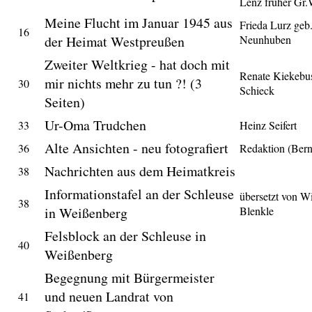
Lenz früher Gr.
Meine Flucht im Januar 1945 aus
Frieda Lurz geb
16
der Heimat Westpreußen
Neunhuben
Zweiter Weltkrieg - hat doch mit
Renate Kiekebu
mir nichts mehr zu tun ?! (3
30
Schieck
Seiten)
Ur-Oma Trudchen
33
Heinz Seifert
Alte Ansichten - neu fotografiert
36
Redaktion (Ber
Nachrichten aus dem Heimatkreis
38
Informationstafel an der Schleuse
übersetzt von Wi
38
in Weißenberg
Blenkle
Felsblock an der Schleuse in
40
Weißenberg
Begegnung mit Bürgermeister
und neuen Landrat von
41