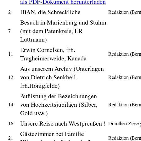
als PDF-Dokument herunterladen
IBAN, die Schreckliche
2
Redaktion (Ber
Besuch in Marienburg und Stuhm
(mit dem Patenkreis, LR
7
Luttmann)
Erwin Cornelsen, frh.
11
Redaktion (Ber
Tragheimerweide, Kanada
Aus unserem Archiv (Unterlagen
von Dietrich Senkbeil,
12
Redaktion (Ber
frh.Honigfelde)
Auflistung der Bezeichnungen
von Hochzeitsjubiläen (Silber,
14
Redaktion (Ber
Gold usw.)
Unsere Reise nach Westpreußen !
16
Dorothea Ziese g
Gästezimmer bei Familie
21
Redaktion (Ber