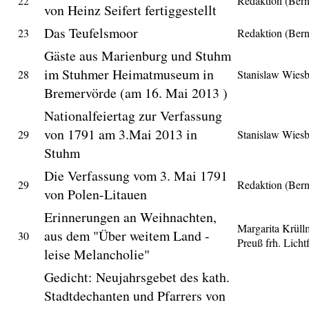
22
Redaktion (Ber
von Heinz Seifert fertiggestellt
Das Teufelsmoor
23
Redaktion (Ber
Gäste aus Marienburg und Stuhm
im Stuhmer Heimatmuseum in
28
Stanislaw Wies
Bremervörde (am 16. Mai 2013 )
Nationalfeiertag zur Verfassung
von 1791 am 3.Mai 2013 in
29
Stanislaw Wies
Stuhm
Die Verfassung vom 3. Mai 1791
29
Redaktion (Ber
von Polen-Litauen
Erinnerungen an Weihnachten,
Margarita Krüll
aus dem "Über weitem Land -
30
Preuß frh. Licht
leise Melancholie"
Gedicht: Neujahrsgebet des kath.
Stadtdechanten und Pfarrers von