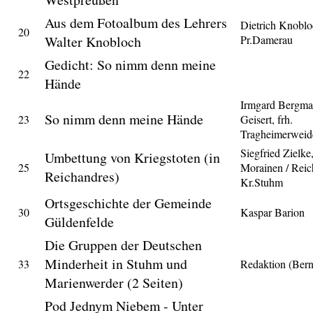
Aus dem Fotoalbum des Lehrers
Dietrich Knoblo
20
Walter Knobloch
Pr.Damerau
Gedicht: So nimm denn meine
22
Hände
Irmgard Bergma
So nimm denn meine Hände
23
Geisert, frh.
Tragheimerweid
Siegfried Zielke
Umbettung von Kriegstoten (in
25
Morainen / Reic
Reichandres)
Kr.Stuhm
Ortsgeschichte der Gemeinde
30
Kaspar Barion
Güldenfelde
Die Gruppen der Deutschen
Minderheit in Stuhm und
33
Redaktion (Ber
Marienwerder (2 Seiten)
Pod Jednym Niebem - Unter