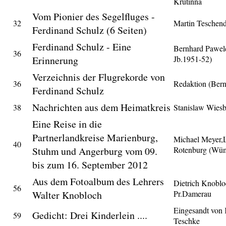
Krutinna
Vom Pionier des Segelfluges -
32
Martin Teschend
Ferdinand Schulz (6 Seiten)
Ferdinand Schulz - Eine
Bernhard Pawel
36
Erinnerung
Jb.1951-52)
Verzeichnis der Flugrekorde von
36
Redaktion (Ber
Ferdinand Schulz
Nachrichten aus dem Heimatkreis
38
Stanislaw Wies
Eine Reise in die
Partnerlandkreise Marienburg,
Michael Meyer
40
Stuhm und Angerburg vom 09.
Rotenburg (Wü
bis zum 16. September 2012
Aus dem Fotoalbum des Lehrers
Dietrich Knoblo
56
Walter Knobloch
Pr.Damerau
Eingesandt von 
Gedicht: Drei Kinderlein ....
59
Teschke