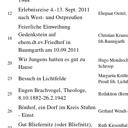
Erlebnisreise 4.-13. Sept. 2011
12
Ehepaar Oertel,
nach West- und Ostpreußen
Feierliche Einweihung
Gedenkstein auf
Christian Krause
16
ehem.dt.ev.Friedhof in
frh.Baumgarth
Baumgarth am 10.09.2011
Wir Jungens hatten es gut zu
Hugo Mondroch,
20
Hause
Schroop
Margarita Krüll
Besuch in Lichtfelde
23
Preuß frh. Licht
Eugen Brachvogel, Theologe,
25
Redaktion (Ber
8.10.1882-26.2.1942
Bönhof, ein Dorf im Kreis Stuhm
26
Gerhard Wendt-
- Einst
Gut Bliefernitz (oder Bliefnitz),
Ruth Kiesenthal
27