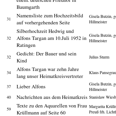
Baumgarth
Namensliste zum Hochzeitsbild
Gisela Butzin, g
31
auf vorhergehenden Seite
Hillmeister
Silberhochzeit Hedwig und
Gisela Butzin, g
Alfons Targan am 10.Juli 1952 in
32
Hillmeister
Ratingen
Gedicht: Der Bauer und sein
32
Julius Sturm
Kind
Alfons Targan war zehn Jahre
34
Klaus Pansegra
lang unser Heimatkreisvertreter
Gisela Butzin, g
Lieber Alfons
37
Hillmeister
Nachrichten aus dem Heimatkreis
40
Stanislaw Wies
Texte zu den Aquarellen von Frau
Margarita Krüll
59
Krüllmann auf Seite 60
Preuß frh. Licht