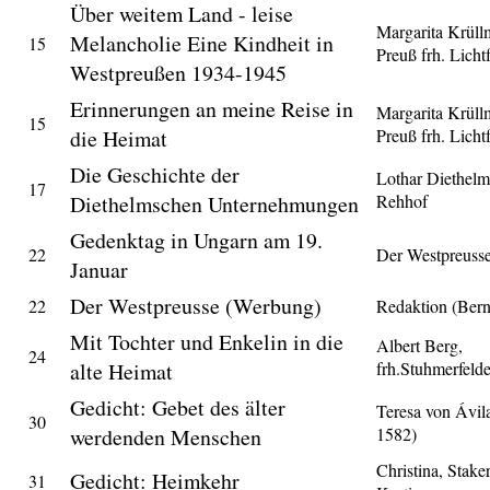
Über weitem Land - leise
Margarita Krüll
Melancholie Eine Kindheit in
15
Preuß frh. Licht
Westpreußen 1934-1945
Erinnerungen an meine Reise in
Margarita Krüll
15
die Heimat
Preuß frh. Licht
Die Geschichte der
Lothar Diethelm
17
Diethelmschen Unternehmungen
Rehhof
Gedenktag in Ungarn am 19.
22
Der Westpreuss
Januar
Der Westpreusse (Werbung)
22
Redaktion (Ber
Mit Tochter und Enkelin in die
Albert Berg,
24
alte Heimat
frh.Stuhmerfeld
Gedicht: Gebet des älter
Teresa von Ávil
30
werdenden Menschen
1582)
Christina, Staker
Gedicht: Heimkehr
31