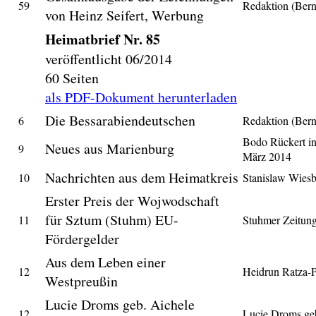
59
Redaktion (Ber
von Heinz Seifert, Werbung
Heimatbrief Nr. 85
veröffentlicht 06/2014
60 Seiten
als PDF-Dokument herunterladen
Die Bessarabiendeutschen
6
Redaktion (Ber
Bodo Rückert i
Neues aus Marienburg
9
März 2014
Nachrichten aus dem Heimatkreis
10
Stanislaw Wies
Erster Preis der Wojwodschaft
für Sztum (Stuhm) EU-
11
Stuhmer Zeitun
Fördergelder
Aus dem Leben einer
12
Heidrun Ratza-
Westpreußin
Lucie Droms geb. Aichele
12
Lucie Droms ge