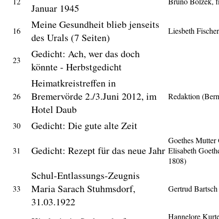
12
Bruno Bolzek, f
Januar 1945
Meine Gesundheit blieb jenseits
16
Liesbeth Fischer
des Urals (7 Seiten)
Gedicht: Ach, wer das doch
23
könnte - Herbstgedicht
Heimatkreistreffen in
Bremervörde 2./3.Juni 2012, im
26
Redaktion (Ber
Hotel Daub
Gedicht: Die gute alte Zeit
30
Goethes Mutter 
Gedicht: Rezept für das neue Jahr
31
Elisabeth Goeth
1808)
Schul-Entlassungs-Zeugnis
Maria Sarach Stuhmsdorf,
33
Gertrud Bartsch
31.03.1922
Hannelore Kurt