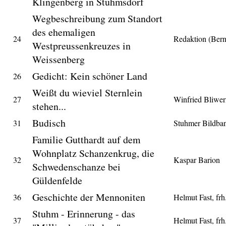
Klingenberg in Stuhmsdorf
Wegbeschreibung zum Standort
des ehemaligen
24
Redaktion (Ber
Westpreussenkreuzes in
Weissenberg
Gedicht: Kein schöner Land
26
Weißt du wieviel Sternlein
27
Winfried Bliwer
stehen...
Budisch
31
Stuhmer Bildba
Familie Gutthardt auf dem
Wohnplatz Schanzenkrug, die
32
Kaspar Barion
Schwedenschanze bei
Güldenfelde
Geschichte der Mennoniten
36
Helmut Fast, fr
Stuhm - Erinnerung - das
37
Helmut Fast, fr