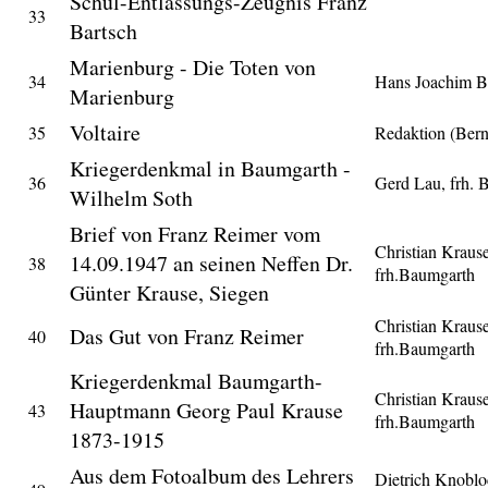
Schul-Entlassungs-Zeugnis Franz
33
Bartsch
Marienburg - Die Toten von
34
Hans Joachim B
Marienburg
Voltaire
35
Redaktion (Ber
Kriegerdenkmal in Baumgarth -
36
Gerd Lau, frh. 
Wilhelm Soth
Brief von Franz Reimer vom
Christian Krause
14.09.1947 an seinen Neffen Dr.
38
frh.Baumgarth
Günter Krause, Siegen
Christian Krause
Das Gut von Franz Reimer
40
frh.Baumgarth
Kriegerdenkmal Baumgarth-
Christian Krause
Hauptmann Georg Paul Krause
43
frh.Baumgarth
1873-1915
Aus dem Fotoalbum des Lehrers
Dietrich Knoblo