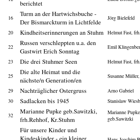
berichtet
Turm an der Hartwichsbuche -
16
Jörg Bielefeld
Der Bismarckturm in Lichtfelde
Kindheitserinnerungen an Stuhm
20
Helmut Fast, fr
Russen verschleppten u.a. den
22
Emil Klingenbe
Gastwirt Erich Sonntag
Die drei Stuhmer Seen
23
Helmut Fast, fr
Die alte Heimat und die
25
Susanne Müller,
nächste/n Generation/en
Nachträglicher Ostergruss
29
Arno Gabriel
Sadlacken bis 1945
30
Stanislaw Wies
Marianne Pupke geb.Sawitzki,
Marianne Pupke
32
frh.Rehhof, Kr.Stuhm
geb.Sawitzki
Für unsere Kinder und
Kindeskinder - ein kleiner
Hans-Joachim B