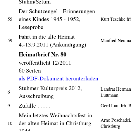
Stuhm/Sztum
Der Schutzengel - Erinnerungen
eines Kindes 1945 - 1952,
55
Kurt Teschke fr
Leseprobe
Fahrt in die alte Heimat
59
Manfred Neuma
4.-13.9.2011 (Ankündigung)
Heimatbrief Nr. 80
veröffentlicht 12/2011
60 Seiten
als PDF-Dokument herunterladen
Stuhmer Kulturpreis 2012,
Landrat Herma
6
Ausschreibung
Luttmann
Zufälle . . . . .
9
Gerd Lau, frh. 
Mein letztes Weihnachtsfest in
Arno Poschadel,
der alten Heimat in Christburg
10
Christburg
1944