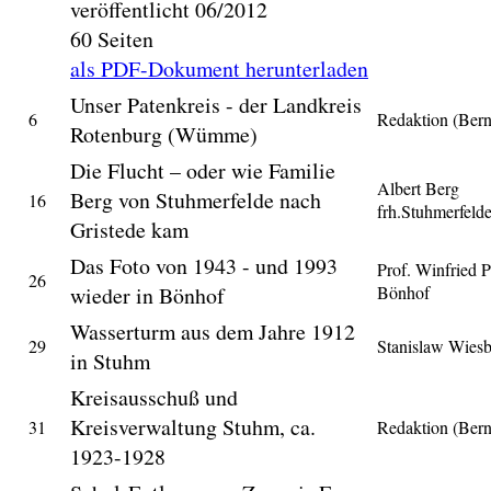
veröffentlicht 06/2012
60 Seiten
als PDF-Dokument herunterladen
Unser Patenkreis - der Landkreis
6
Redaktion (Ber
Rotenburg (Wümme)
Die Flucht – oder wie Familie
Albert Berg
Berg von Stuhmerfelde nach
16
frh.Stuhmerfeld
Gristede kam
Das Foto von 1943 - und 1993
Prof. Winfried P
26
wieder in Bönhof
Bönhof
Wasserturm aus dem Jahre 1912
29
Stanislaw Wies
in Stuhm
Kreisausschuß und
Kreisverwaltung Stuhm, ca.
31
Redaktion (Ber
1923-1928