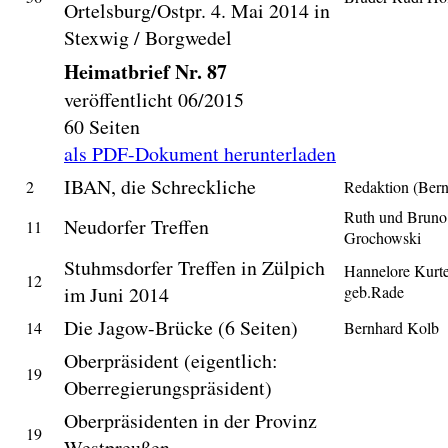
Ortelsburg/Ostpr. 4. Mai 2014 in
Stexwig / Borgwedel
Heimatbrief Nr. 87
veröffentlicht 06/2015
60 Seiten
als PDF-Dokument herunterladen
IBAN, die Schreckliche
2
Redaktion (Ber
Ruth und Bruno
Neudorfer Treffen
11
Grochowski
Stuhmsdorfer Treffen in Zülpich
Hannelore Kurt
12
im Juni 2014
geb.Rade
Die Jagow-Brücke (6 Seiten)
14
Bernhard Kolb
Oberpräsident (eigentlich:
19
Oberregierungspräsident)
Oberpräsidenten in der Provinz
19
Westpreußen