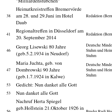
"Milliardenstübchen"
Heimatkreistreffen Bremervörde
am 28. und 29.Juni im Hotel
38
Redaktion (Ber
Daub
Regionaltreffen in Düsseldorf am
41
Redaktion (Ber
20. September 2014
Deutsche Minder
Georg Lisewski 80 Jahre
46
Stuhm und Heim
(geb.5.2.1934 in Neudorf)
Stuhm
Maria Juchta, geb. von
Deutsche Minder
Dombrowski 90 Jahre
47
Stuhm und Heim
Stuhm
(geb.1.7.1924 in Kalwe)
Gedicht: Nun danket alle Gott
53
Nun danket alle Gott
53
Nachruf Herta Spiegel
geb.Hollstein 21.Oktober 1926 in
56
Bruder Rudi Hol