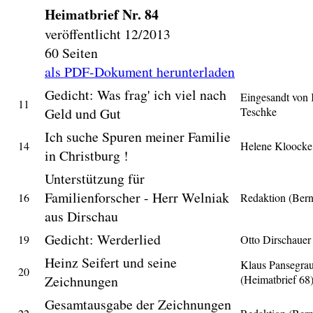
Heimatbrief Nr. 84
veröffentlicht 12/2013
60 Seiten
als PDF-Dokument herunterladen
Gedicht: Was frag' ich viel nach
Eingesandt von 
11
Geld und Gut
Teschke
Ich suche Spuren meiner Familie
14
Helene Kloocke
in Christburg !
Unterstützung für
Familienforscher - Herr Welniak
16
Redaktion (Ber
aus Dirschau
Gedicht: Werderlied
19
Otto Dirschauer
Heinz Seifert und seine
Klaus Pansegra
20
Zeichnungen
(Heimatbrief 68
Gesamtausgabe der Zeichnungen