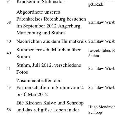
Kindsein in Stuhmsdorf
34
geb.Rade
Abgeordnete unseres
Patenkreises Rotenburg besuchen
38
Stanislaw Wies
im September 2012 Angerburg,
Marienburg und Stuhm
Nachrichten aus dem Heimatkreis
40
Stanislaw Wies
Stuhmer Frosch, Märchen über
Leszek Tabor, 
40
Stuhm
Stuhm
Stuhm, Juli 2012, verschiedene
41
Stanislaw Wies
Fotos
Zusammentreffen der
Partnerschaften in Stuhm vom 2.
43
Stanislaw Wies
bis 6.Mai 2012
Die Kirchen Kalwe und Schroop
Hugo Mondroch,
und das religiöse Leben in der
56
Schroop