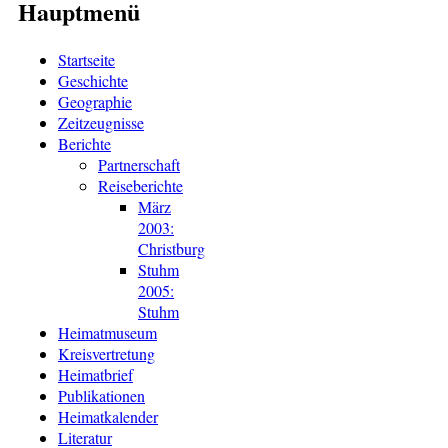
Hauptmenü
Startseite
Geschichte
Geographie
Zeitzeugnisse
Berichte
Partnerschaft
Reiseberichte
März
2003:
Christburg
Stuhm
2005:
Stuhm
Heimatmuseum
Kreisvertretung
Heimatbrief
Publikationen
Heimatkalender
Literatur