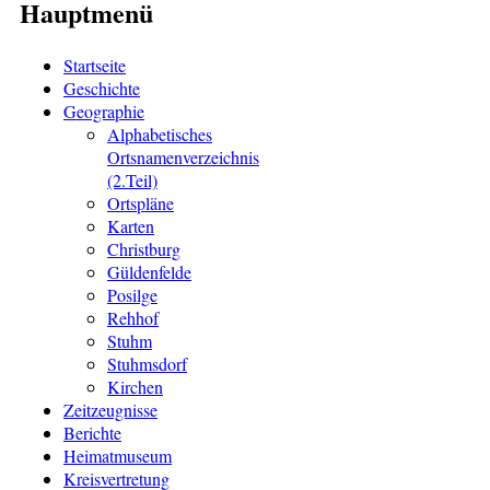
Hauptmenü
Startseite
Geschichte
Geographie
Alphabetisches
Ortsnamenverzeichnis
(2.Teil)
Ortspläne
Karten
Christburg
Güldenfelde
Posilge
Rehhof
Stuhm
Stuhmsdorf
Kirchen
Zeitzeugnisse
Berichte
Heimatmuseum
Kreisvertretung