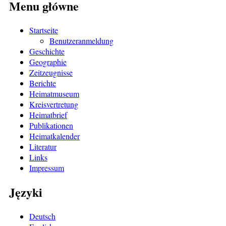
Menu główne
Startseite
Benutzeranmeldung
Geschichte
Geographie
Zeitzeugnisse
Berichte
Heimatmuseum
Kreisvertretung
Heimatbrief
Publikationen
Heimatkalender
Literatur
Links
Impressum
Języki
Deutsch