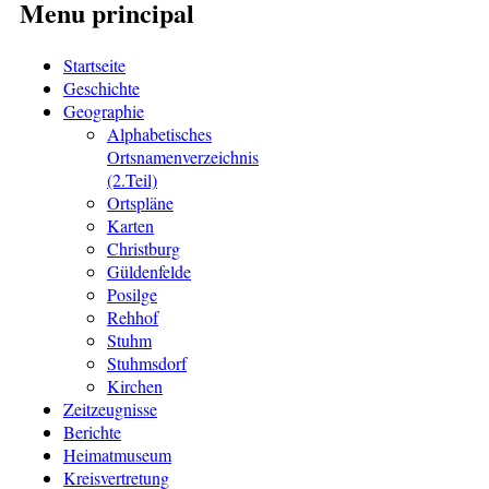
Menu principal
Startseite
Geschichte
Geographie
Alphabetisches
Ortsnamenverzeichnis
(2.Teil)
Ortspläne
Karten
Christburg
Güldenfelde
Posilge
Rehhof
Stuhm
Stuhmsdorf
Kirchen
Zeitzeugnisse
Berichte
Heimatmuseum
Kreisvertretung