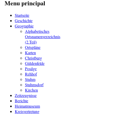
Menu principal
Startseite
Geschichte
Geographie
Alphabetisches
Ortsnamenverzeichnis
(2.Teil)
Ortspläne
Karten
Christburg
Güldenfelde
Posilge
Rehhof
Stuhm
Stuhmsdorf
Kirchen
Zeitzeugnisse
Berichte
Heimatmuseum
Kreisvertretung